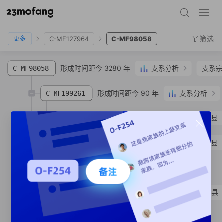
C-MF1028
C-F24074
C-MF127964
C-MF98058
筛选
C-MF127964
C-MF98058
更多
形成时间距今 3280 年
支系分析
支系
C-MF98058
形成时间距今 90 年
支系分析
C-MF199261
C-MF917875
吴**
汉族
云南省 昭通市 镇雄县
C-MF140281
吴**
汉族
云南省 昭通市 镇雄县
形成时间距今 2550 年
C-MF90643
SNP
C-MF923671
庞**
汉族
山东省 济宁市 汶上县
支系宗亲
1
人
C-MF89938
SNP