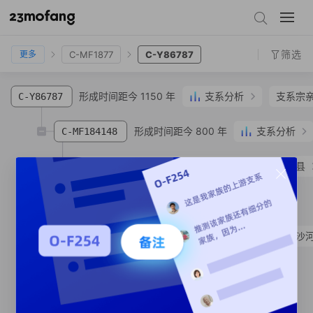
C-MV98181
C-M6784
C-MF1877
C-Y86787
筛选
C-MF1877
C-Y86787
更多
形成时间距今 1150 年
支系分析
支系宗
C-Y86787
形成时间距今 800 年
支系分析
C-MF184148
C-MF394910
姜**
汉族
辽宁省 铁岭市 西丰县
形成时间距今 190 年
C-MF184151
SNP
C-MF184155
姜**
汉族
辽宁省 大连市 沙