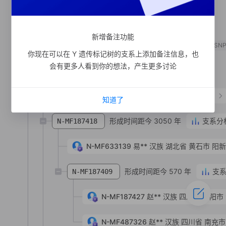
形成时间距今 370 年
N-MF989543
SNP
新增备注功能
形成时间距今 350 年
N-MF989558
SN
你现在可以在 Y 遗传标记树的支系上添加备注信息，也
会有更多人看到你的想法，产生更多讨论
N-MF989561
SNP
形成时间距今 4120 年
支系分析
N-MF123266
知道了
形成时间距今 3050 年
支系分
N-MF187418
N-MF633139
易**
汉族
湖北省 黄石市 阳
形成时间距今 570 年
支
N-MF187409
N-MF187427
赵**
汉族
四川省 绵阳市
N-MF487326
赵**
汉族
四川省 南充市