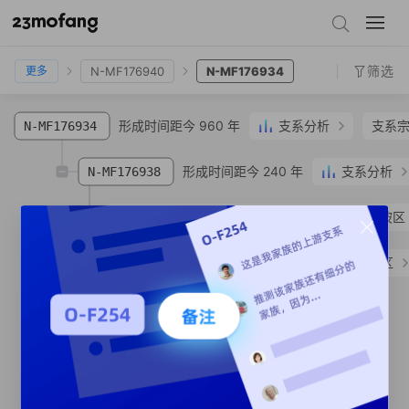
N-SK1508
N-MF176926
N-MF176940
N-MF176934
筛选
N-MF176940
N-MF176934
更多
形成时间距今 960 年
支系分析
支系
N-MF176934
形成时间距今 240 年
支系分析
N-MF176938
N-MF176954
谢**
汉族
四川省 眉山市 东坡区
N-TY47707
谢**
汉族
四川省 眉山市 东坡区