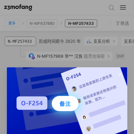
N-MF55598
N-MF43078
N-MF39147
N-Y268842
N-MF637880
N-MF257433
筛选
N-MF637880
N-MF257433
更多
形成时间距今 2820 年
支系分析
支系
N-MF257433
N-MF157969
李**
汉族
籍贯地保密
SNP