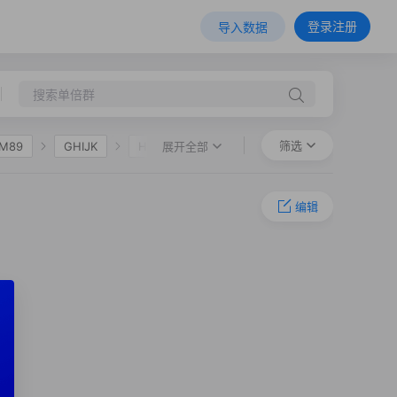
登录注册
导入数据
筛选
展开全部
-M89
GHIJK
HIJK
N-F963
N-F2930
编辑
N-F19268
N-F18335