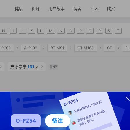
健康
祖源
用户故事
博客
社区
购买
H
I
J
K
L
M
N
O
P
Q
R
S
T
-P305
A-P108
BT-M91
CT-M168
CF
F
2335
K-M2311
NO
N-M231
N-CTS833
支系宗亲
131
人
SNP
910
N-F4208
N-Y137556
N-Y168769
N-F839
支系分析
支系宗亲
8
人
SNP
支系分析
支系宗亲
2
人
SNP
省 泰州市 兴化市
SNP