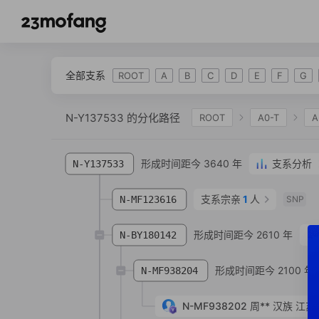
全部支系
ROOT
A
B
C
D
E
F
G
N-Y137533 的分化路径
ROOT
A0-T
A
IJK
K-L469
K2
K-M2308
K-M
形成时间距今 3640 年
支系分析
N-Y137533
N-CTS582
N-Y6374
N-L727
N-Y13
N-Y137533
支系宗亲
1
人
N-MF123616
SNP
形成时间距今 2610 年
N-BY180142
形成时间距今 2100 年
N-MF938204
N-MF938202
周**
汉族
江苏