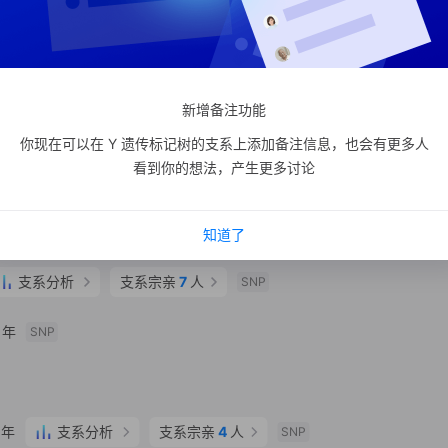
支系分析
支系宗亲
6
人
SNP
 年
支系分析
支系宗亲
4
人
SNP
新增备注功能
310 年
SNP
你现在可以在 Y 遗传标记树的支系上添加备注信息，也会有更多人
看到你的想法，产生更多讨论
支系分析
支系宗亲
10
人
3
SNP
家口市 怀来县
SNP
知道了
支系分析
支系宗亲
7
人
SNP
 年
SNP
 年
支系分析
支系宗亲
4
人
SNP