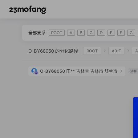
全部支系
ROOT
A
B
C
D
E
F
G
O-BY68050 的分化路径
ROOT
A0-T
A
IJK
K-L469
K2
K-M2308
K-M
O-BY68050
田**
吉林省 吉林市 舒兰市
SNP
O-F1942
O-F857
O-Y72638
O-MF1