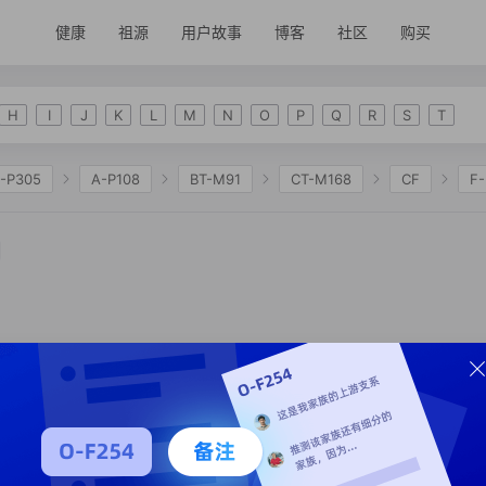
健康
祖源
用户故事
博客
社区
购买
H
I
J
K
L
M
N
O
P
Q
R
S
T
-P305
A-P108
BT-M91
CT-M168
CF
F
2335
K-M2311
NO
O-F175
O-F265
O-
22703
O-BY68050