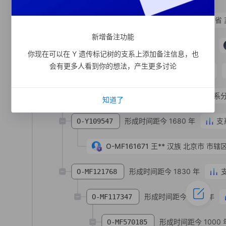
O-MF905274
杨**
汉族
江苏省 
新增备注功能
形成时间距今 1250 年
O-MF168723
你现在可以在 Y 遗传标记树的支系上添加备注信息，也
会有更多人看到你的想法，产生更多讨论
支系分析
O-MF168722
形成时间距今 7390 年
支系
O-MF119656
知道了
形成时间距今 1680 年
支
O-Y109547
O-MF161671
王**
汉族
北京市 市辖
形成时间距今 1830 年
O-MF121768
形成时间距今 1520 年
O-MF117347
形成时间距今 1000 
O-MF570185