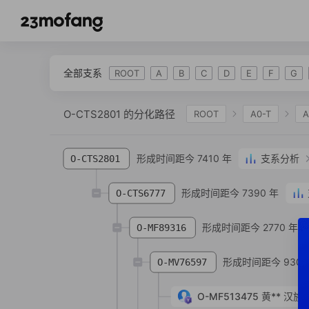
全部支系
ROOT
A
B
C
D
E
F
G
O-CTS2801 的分化路径
ROOT
A0-T
A
IJK
K-L469
K2
K-M2308
K-M
形成时间距今 7410 年
支系分析
O-CTS2801
O-IMS-JST002611
O-F18
O-FGC12511
O-Z25061
O-F110
形成时间距今 7390 年
O-CTS3663
O-C
O-CTS6777
形成时间距今 2770 年
O-MF89316
形成时间距今 930 
O-MV76597
O-MF513475
黄**
汉族