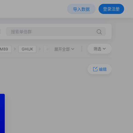
登录注册
导入数据
筛选
展开全部
-M89
GHIJK
HIJK
F36
O-M324
O-L127.1
编辑
-F11
O-F325
O-F632