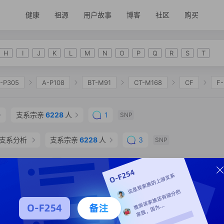
健康
祖源
用户故事
博客
社区
购买
H
I
J
K
L
M
N
O
P
Q
R
S
T
-P305
A-P108
BT-M91
CT-M168
CF
F
2335
K-M2311
NO
O-F175
O-M122
O-
支系宗亲
6228
人
1
SNP
O-F117
O-MF749473
O-CTS4598
O-F13
O
TS2801
支系分析
支系宗亲
6228
人
3
SNP
支系分析
支系宗亲
12
人
1
SNP
年
支系分析
支系宗亲
2
人
SNP
内蒙古自治区 兴安盟 乌兰浩特市
SNP