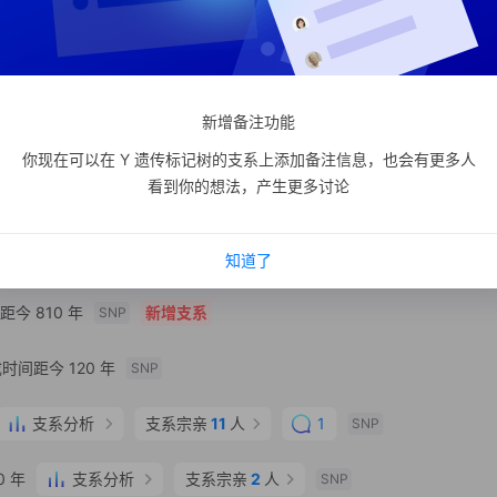
河北省 秦皇岛市 卢龙县
SNP
 年
支系分析
支系宗亲
7
人
SNP
新增备注功能
你现在可以在 Y 遗传标记树的支系上添加备注信息，也会有更多人
看到你的想法，产生更多讨论
790 年
支系分析
支系宗亲
4
人
SNP
亲
1
人
SNP
知道了
今 810 年
新增支系
SNP
时间距今 120 年
SNP
支系分析
支系宗亲
11
人
1
SNP
0 年
支系分析
支系宗亲
2
人
SNP