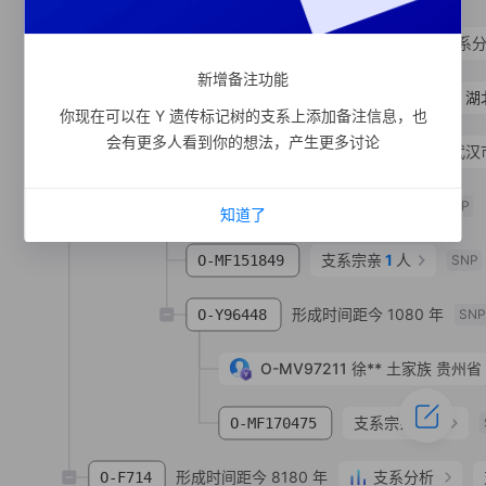
形成时间距今 1670 年
支系
O-MF125940
新增备注功能
形成时间距今 270 年
任
湖
O-MV291756
你现在可以在 Y 遗传标记树的支系上添加备注信息，也
会有更多人看到你的想法，产生更多讨论
O-MF347236
任**
汉族
湖北省 武汉
形成时间距今 1160 年
O-MF141516
SNP
知道了
支系宗亲
1
人
O-MF151849
SNP
形成时间距今 1080 年
O-Y96448
SN
O-MV97211
徐**
土家族
贵州省
支系宗亲
1
人
O-MF170475
形成时间距今 8180 年
支系分析
O-F714