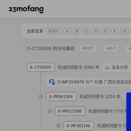
全部支系
ROOT
A
B
C
D
E
F
G
O-CTS9595 的分化路径
ROOT
A0-T
IJK
K-L469
K2
K-M2308
K-M
形成时间距今 3080 年
支系分析
O-CTS9595
O-IMS-JST002611
O-F18
O-FGC12511
O-CTS6279
O-MF354079
O-F3256
马**
壮族
O-F25545
广西壮族自治区
O
形成时间距今 2250 年
O-MF601369
形成时间距今 1710 年
O-MF613508
形成时间距今 126
O-MF383146