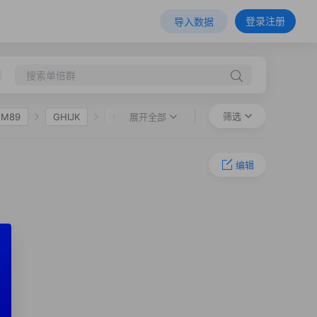
登录注册
导入数据
筛选
展开全部
-M89
GHIJK
HIJK
F36
O-M324
O-L127.1
编辑
72
O-CTS10846