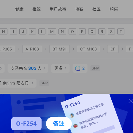
健康
祖源
用户故事
博客
社区
购买
H
I
J
K
L
M
N
O
P
Q
R
S
T
A-P305
A-P108
BT-M91
CT-M168
CF
F
2335
K-M2311
NO
O-F175
O-M122
O-
支系宗亲
303
人
更多
2
SNP
O-F449
O-F238
O-F271
O-F134
O-C1084
 南宁市 隆安县
-F22531
O-CTS9595
SNP
支系分析
支系宗亲
4
人
SNP
支系分析
支系宗亲
2
人
SNP
0 年
SNP