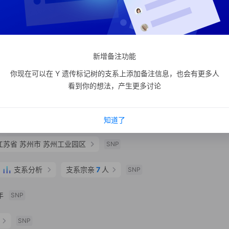
北京市 市辖区 延庆区
SNP
支系分析
支系宗亲
44
人
SNP
新增备注功能
支系分析
支系宗亲
6
人
SNP
你现在可以在 Y 遗传标记树的支系上添加备注信息，也会有更多人
看到你的想法，产生更多讨论
回族自治区 银川市 全部
SNP
0 年
SNP
知道了
江苏省 苏州市 苏州工业园区
SNP
支系分析
支系宗亲
7
人
SNP
年
SNP
SNP