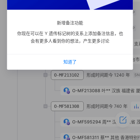
支系宗亲
1
人
O-MF108968
SNP
新增备注功能
支系宗亲
1
人
O-MF112814
SNP
你现在可以在 Y 遗传标记树的支系上添加备注信息，也
会有更多人看到你的想法，产生更多讨论
形成时间距今 1340 年
支
O-MF213075
O-MF384074
苏**
汉族
河北省 邢台市
知道了
形成时间距今 1240 年
O-MF213102
SN
O-MF213088
叶**
汉族
福建省 
形成时间距今 740 年
O-MF581308
O-MF595294
周**
汉族
广东省 
O-MF581311
蔡**
其他
香港特别