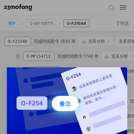
O-F852
O-F2266
O-F16011
O-CTS247
O-CTS4313
O-MF108771
O-F21548
筛选
O-MF108771
O-F21548
更多
形成时间距今 1830 年
支系分析
支系宗
O-F21548
形成时间距今 1740 年
支系分析
O-MF114713
形成时间距今 1410 年
支系分
O-MF45272
支系宗亲
2
人
O-MF107016
SNP
形成时间距今 1390 年
支
O-FTB39419
O-MF274589
余**
汉族
广东省 河源
O-MF451245
徐**
汉族
江西省 抚州