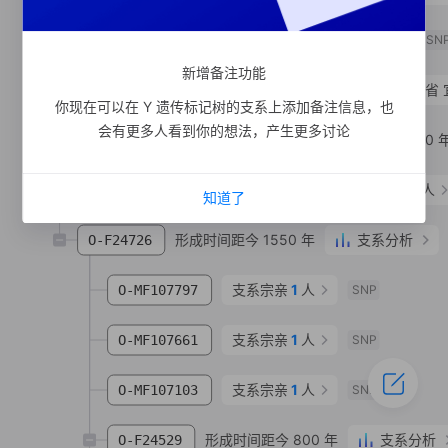
形成时间距今 1370 年
O-MF45273
SN
新增备注功能
O-MV276585
聂**
汉族
四川省 
你现在可以在 Y 遗传标记树的支系上添加备注信息，也
会有更多人看到你的想法，产生更多讨论
形成时间距今 1360 
O-MF109837
支系宗亲
1
人
O-MF108158
知道了
形成时间距今 1550 年
支系分析
O-F24726
支系宗亲
1
人
O-MF107797
SNP
支系宗亲
1
人
O-MF107661
SNP
支系宗亲
1
人
O-MF107103
SNP
形成时间距今 800 年
支系分析
O-F24529