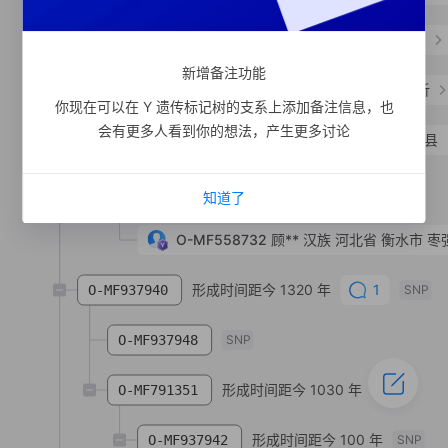
O-MF598948
余**
汉族
安徽省 黄山市 歙县
新增备注功能
形成时间距今 1380 年
支系分析
O-MF308114
你现在可以在 Y 遗传标记树的支系上添加备注信息，也
会有更多人看到你的想法，产生更多讨论
O-MF440158
张**
汉族
江苏省 宿迁市 泗阳县
形成时间距今 790 年
O-MF558725
SNP
知道了
O-MF558732
顾**
汉族
河北省 衡水市 枣
形成时间距今 1320 年
1
O-MF937940
SNP
O-MF937948
SNP
形成时间距今 1030 年
O-MF791351
SNP
形成时间距今 100 年
O-MF937942
SNP