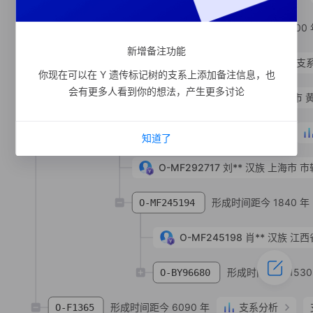
形成时间距今 800 
O-MF20920
新增备注功能
形成时间距今 3210 年
支
O-MF245182
你现在可以在 Y 遗传标记树的支系上添加备注信息，也
会有更多人看到你的想法，产生更多讨论
O-MV77172
吴**
汉族
湖北省 黄冈市 
形成时间距今 2040 年
O-MF244394
知道了
O-MF292717
刘**
汉族
上海市 市
形成时间距今 1840 年
O-MF245194
O-MF245198
肖**
汉族
江西
形成时间距今 1530
O-BY96680
形成时间距今 6090 年
支系分析
O-F1365