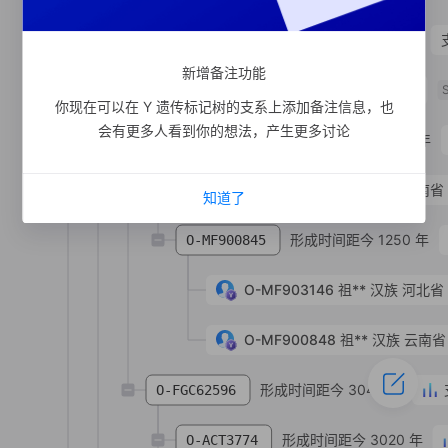
形成时间距今 1020 年
O-MF89947
新增备注功能
支系宗亲
1
人
O-MF92676
你现在可以在 Y 遗传标记树的支系上添加备注信息，也
会有更多人看到你的想法，产生更多讨论
形成时间距今 2600 年
O-MF383208
O-MF383194
李**
汉族
河南省
知道了
形成时间距今 1250 年
O-MF900845
O-MF903146
祖**
汉族
河北省
O-MF900848
祖**
汉族
云南省
形成时间距今 3040 年
O-FGC62596
形成时间距今 3020 年
O-ACT3774