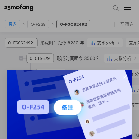
O-FGC12511
O-F449
O-F238
O-FGC62492
筛选
O-F238
O-FGC62492
更多
形成时间距今 8230 年
支系分析
支系
O-FGC62492
形成时间距今 3560 年
支系分析
O-CTS679
形成时间距今 3540 年
支系分
O-ACT3980
形成时间距今 3130 年
O-MF114469
O-MF499549
王**
汉族
山东省 济宁
O-MF90005
SNP
形成时间距今 860 年
O-MV179082
S