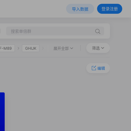
登录注册
导入数据
筛选
展开全部
F-M89
GHIJK
HIJK
F36
O-M324
O-L127.1
编辑
-F11
O-F325
O-F632