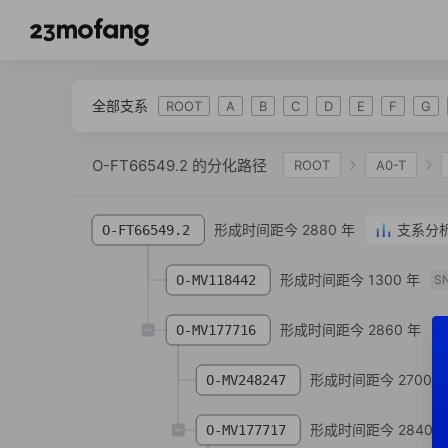
全部支系
ROOT
A
B
C
D
E
F
G
O-FT66549.2 的分化路径
ROOT
A0-T
IJK
K-L469
K2
K-M2308
K-M
形成时间距今 2880 年
支系分
O-FT66549.2
O-IMS-JST002611
O-F18
O-FGC12511
O-Z25061
O-F110
形成时间距今 1300 年
O-Z43879
O-Y2
O-MV118442
S
形成时间距今 2860 年
O-MV177716
形成时间距今 2700 
O-MV248247
形成时间距今 2840 
O-MV177717