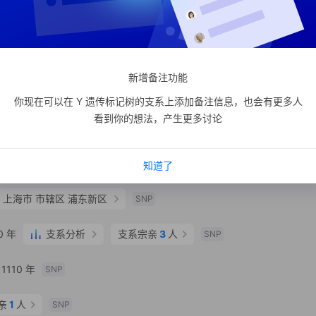
省 青岛市 市北区
SNP
川省 南充市 仪陇县
SNP
新增备注功能
SNP
你现在可以在 Y 遗传标记树的支系上添加备注信息，也会有更多人
看到你的想法，产生更多讨论
40 年
SNP
0 年
支系分析
支系宗亲
2
人
SNP
知道了
族
上海市 市辖区 浦东新区
SNP
0 年
支系分析
支系宗亲
3
人
SNP
110 年
SNP
亲
1
人
SNP