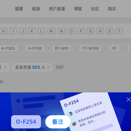
健康
祖源
用户故事
博客
社区
购买
H
I
J
K
L
M
N
O
P
Q
R
S
T
A-P305
A-P108
BT-M91
CT-M168
CF
2335
K-M2311
NO
O-F175
O-M122
O-
析
支系宗亲
502
人
SNP
O-F117
O-MF749473
O-CTS4598
O-F13
O
0951
O-Y20939
O-Y20932
O-FT66549.2
NP
支系分析
支系宗亲
494
人
SNP
年
支系分析
支系宗亲
2
人
SNP
年
支系分析
支系宗亲
492
人
1
SNP