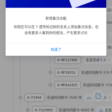
O-MV326781
燕**
汉族
山东
新增备注功能
形成时间距今 150
O-MF216489
你现在可以在 Y 遗传标记树的支系上添加备注信息，也
会有更多人看到你的想法，产生更多讨论
形成时间距今 1830 年
O-MF6151
O-MF947803
农**
壮族
广西
知道了
支系宗亲
1
人
O-MF117495
形成时间距今 510 
O-MF39353
形成时间距今 173
O-MF641425
形成时间距今 7440 年
支系分析
O-F2444
形成时间距今 6660 年
支系
O-Y137055