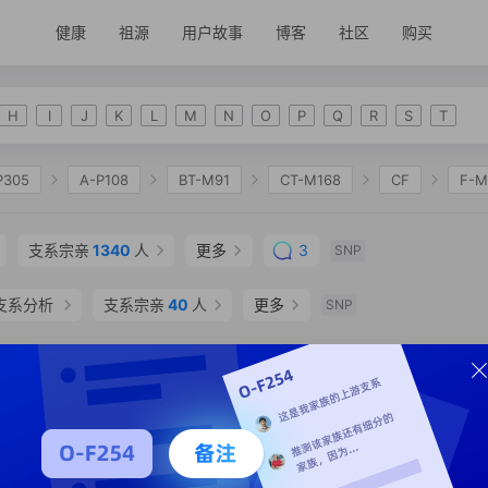
健康
祖源
用户故事
博客
社区
购买
H
I
J
K
L
M
N
O
P
Q
R
S
T
P305
A-P108
BT-M91
CT-M168
CF
F-M
2335
K-M2311
NO
O-F175
O-M122
O-
支系宗亲
1340
人
更多
3
SNP
O-F449
O-F238
O-F271
O-F134
O-MF87
支系分析
支系宗亲
40
人
更多
SNP
SNP
SNP
支系宗亲
4
人
SNP