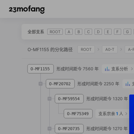
全部支系
ROOT
A
B
C
D
E
F
G
O-MF1155 的分化路径
ROOT
A0-T
A-
IJK
K-L469
K2
K-M2308
K-M
形成时间距今 7560 年
支系分析
O-MF1155
O-IMS-JST002611
O-F18
O-FGC12511
形成时间距今 2250 年
O-MF20702
形成时间距今 1320 年
O-MF59554
支系宗亲
1
人
O-MF75349
形成时间距今 1270 年
O-MF20735