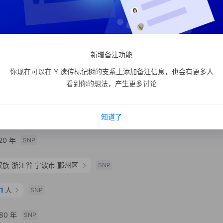
SNP
new
支系分析
支系宗亲
10
人
SNP
新增备注功能
 年
王
山东招远王氏家族
更多
SNP
你现在可以在 Y 遗传标记树的支系上添加备注信息，也会有更多人
看到你的想法，产生更多讨论
山东省 烟台市 招远市
SNP
年
支系分析
支系宗亲
7
人
SNP
知道了
0 年
SNP
汉族
浙江省 宁波市 鄞州区
SNP
1
人
SNP
80 年
SNP