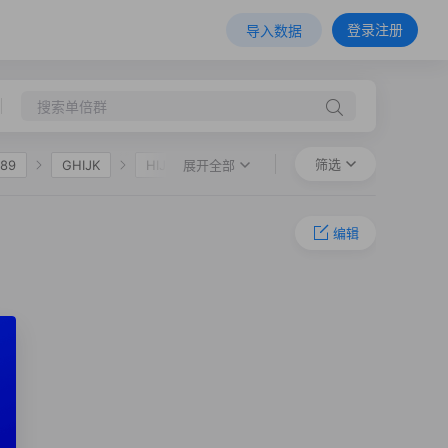
登录注册
导入数据
筛选
展开全部
89
GHIJK
HIJK
F36
O-M324
O-L127.1
编辑
94
O-MF1155