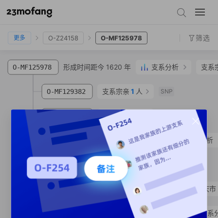
O-Z24131
O-Z24132
O-Z24158
O-MF125978
筛选
O-Z24158
O-MF125978
更多
形成时间距今 1620 年
支系分析
支系
O-MF125978
支系宗亲
1
人
O-MF129382
SNP
支系宗亲
1
人
O-MF170903
SNP
形成时间距今 1550 年
支系分析
O-MF191738
形成时间距今 1070 年
O-MV291623
SNP
O-MV291621
陈生**
汉族
广东省 肇庆市
形成时间距今 1530 年
支系
O-FT456508