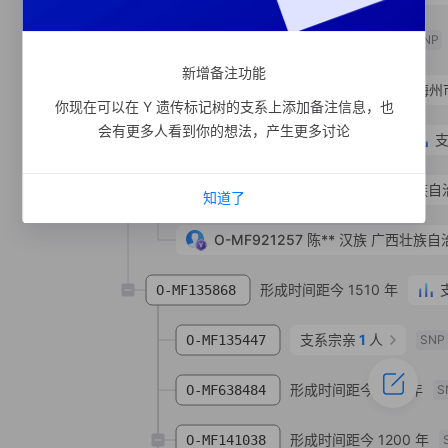
形成时间距今 1000 年
O-MF919981
SNP
新增备注功能
O-MF919971
蒲**
汉族
广东省 梅州
你现在可以在 Y 遗传标记树的支系上添加备注信息，也
会有更多人看到你的想法，产生更多讨论
形成时间距今 380 年
O-MF921263
O-MV197448
陈**
汉族
广西壮族自治
知道了
O-MF921257
陈**
汉族
广西壮族自治
形成时间距今 1510 年
O-MF135868
支系宗亲
1
人
O-MF135447
SNP
形成时间距今 860 年
O-MF638484
S
形成时间距今 1200 年
O-MF141038