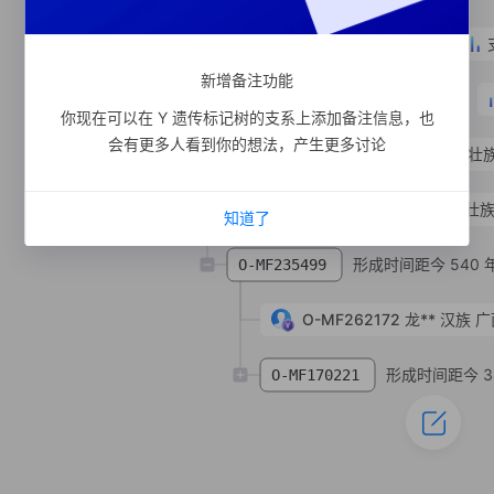
形成时间距今 1340 年
O-MF431040
新增备注功能
形成时间距今 930 年
O-MF164086
你现在可以在 Y 遗传标记树的支系上添加备注信息，也
会有更多人看到你的想法，产生更多讨论
O-FT143513
龙**
汉族
广西壮族
O-MF31283
龙**
汉族
广西壮族
知道了
形成时间距今 540 
O-MF235499
O-MF262172
龙**
汉族
广
形成时间距今 3
O-MF170221