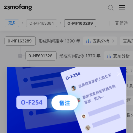
O-Z23790
O-Z23768
O-MF49836
O-MF165037
O-MF163384
O-MF163289
筛选
O-MF163384
O-MF163289
更多
形成时间距今 1390 年
支系分析
支系
O-MF163289
形成时间距今 1370 年
支系分析
O-MF601326
O-Y176471
龙**
汉族
湖南省 永州市 零陵区
O-MF362295
李**
汉族
湖南省 岳阳市 平江县
O-MV85066
谷**
汉族
重庆市 市辖区 江津区
形成时间距今 1350 年
支系
O-MF164287
O-MV209728
SNP