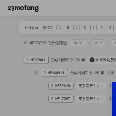
全部支系
ROOT
A
B
C
D
E
F
G
O-MF37803 的分化路径
ROOT
A0-T
IJK
K-L469
K2
K-M2308
K-M
形成时间距今 170 年
王
山东潍坊及
O-MF37803
O-IMS-JST002611
O-F18
O-FGC12511
O-CTS12877
O-F2527
O-Z25167
O
形成时间距今 120 年
O-MF460914
SNP
支系宗亲
1
人
O-MF85649
SN
支系宗亲
1
人
O-MF47097
SN