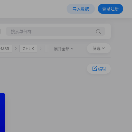
登录注册
导入数据
筛选
展开全部
-M89
GHIJK
HIJK
F36
O-M324
O-L127.1
编辑
-F11
O-F325