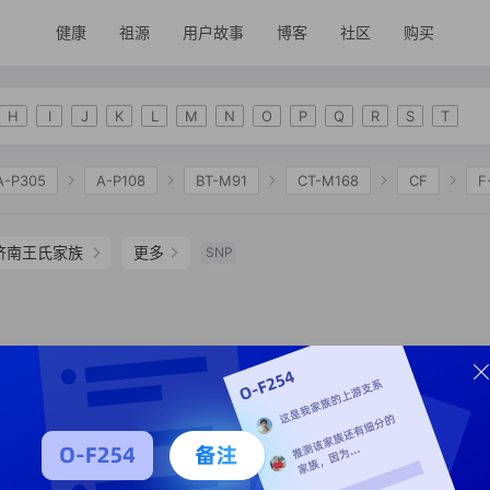
健康
祖源
用户故事
博客
社区
购买
H
I
J
K
L
M
N
O
P
Q
R
S
T
A-P305
A-P108
BT-M91
CT-M168
CF
F
2335
K-M2311
NO
O-F175
O-M122
O-
济南王氏家族
更多
SNP
O-F117
O-MF749473
O-CTS4598
O-F13
O
-F774
O-F2941
O-MF21459
O-MF37803
P
P