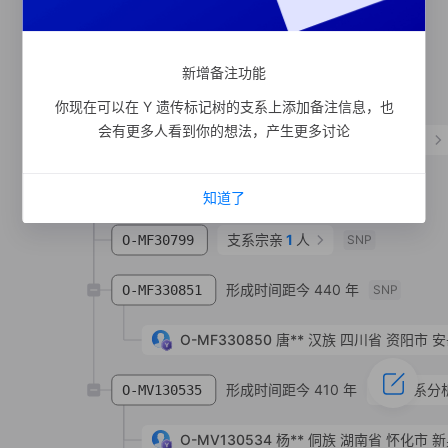
支系宗亲
1
人
O-MF405
SNP
新增备注功能
支系宗亲
1
人
O-MF34817
SNP
你现在可以在 Y 遗传标记树的支系上添加备注信息，也
会有更多人看到你的想法，产生更多讨论
形成时间距今 1400 年
支系分析
O-MF43808
支系宗亲
1
人
O-MF31707
SNP
知道了
支系宗亲
1
人
O-MF30799
SNP
形成时间距今 440 年
O-MF330851
SNP
O-MF330850
唐**
汉族
四川省 资阳市 
形成时间距今 410 年
支系分
O-MV130535
O-MV130534
杨**
侗族
湖南省 怀化市 