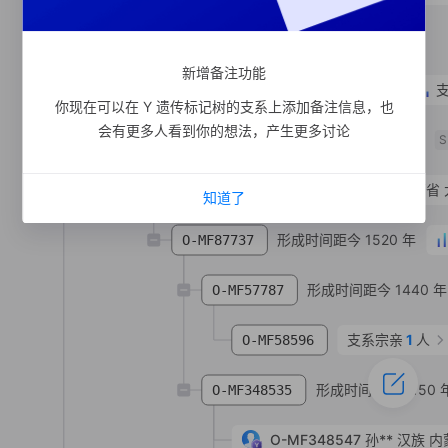
支系宗亲
1
人
O-MF106776
SNP
新增备注功能
形成时间距今 1770 年
O-MF348536
你现在可以在 Y 遗传标记树的支系上添加备注信息，也
会有更多人看到你的想法，产生更多讨论
形成时间距今 1370 年
O-MF437676
S
O-MF437672
韩**
汉族
山西省 
知道了
形成时间距今 1520 年
O-MF87737
形成时间距今 1440 年
O-MF57787
支系宗亲
1
人
O-MF58596
形成时间距今 1150 
O-MF348535
O-MF348547
孙**
汉族
内