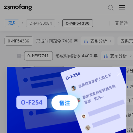
O-P201
O-M188
O-MF109044
O-MF36084
O-MF54336
筛选
O-MF36084
O-MF54336
更多
形成时间距今 7430 年
支系分析
支系宗
O-MF54336
形成时间距今 4400 年
支系分析
O-MF87741
形成时间距今 3180 年
支系
O-MF612204
形成时间距今 1940 年
O-MF910887
O-MV219976
杨**
回族
宁夏回族自治
O-MF488607
吴**
汉族
北京市 市辖
形成时间距今 1780 年
支系分
O-MF57768