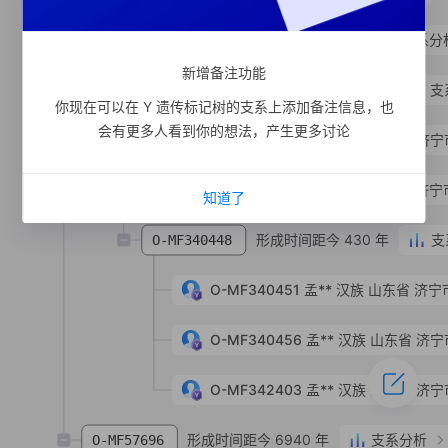
形成时间距今 580 年
支系分
O-MF672099
新增备注功能
形成时间距今 240 年
支
O-MF336398
你现在可以在 Y 遗传标记树的支系上添加备注信息，也
会有更多人看到你的想法，产生更多讨论
O-MF340462
孟**
汉族
山东省 济宁
O-MF336397
孟**
汉族
山东省 济宁
知道了
形成时间距今 430 年
支
O-MF340448
O-MF340451
孟**
汉族
山东省 济宁
O-MF340456
孟**
汉族
山东省 济宁
O-MF342403
孟**
汉族
山东省 济宁
形成时间距今 6940 年
支系分析
O-MF57696