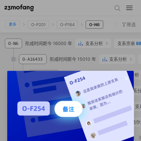
O-F175
O-M122
O-F36
O-M324
O-P201
O-P164
O-N6
筛选
O-P201
O-P164
O-N6
更多
形成时间距今 16000 年
支系分析
支系宗亲
8
O-N6
形成时间距今 15010 年
支系分析
O-A16433
形成时间距今 14290 年
支系分析
O-MF57589
形成时间距今 6770 年
支系
O-MF56516
形成时间距今 910 年
支
O-Y179815
O-Y64838
侯**
汉族
黑龙江省 哈尔
形成时间距今 430 年
O-MF315466