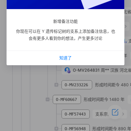
O-MF449916
侯**
汉族
河北省
新增备注功能
支系宗亲
2
人
O-MF312584
你现在可以在 Y 遗传标记树的支系上添加备注信息，也
会有更多人看到你的想法，产生更多讨论
形成时间距今 2660 年
O-MF56418
形成时间距今 1580 年
O-MV233232
知道了
O-MV264831
周**
汉族
河北省
形成时间距今 480 
O-MV233226
形成时间距今 1480 年
O-MF60667
支系宗亲
2
人
O-MF57443
形成时间距今 890 
O-MF56948