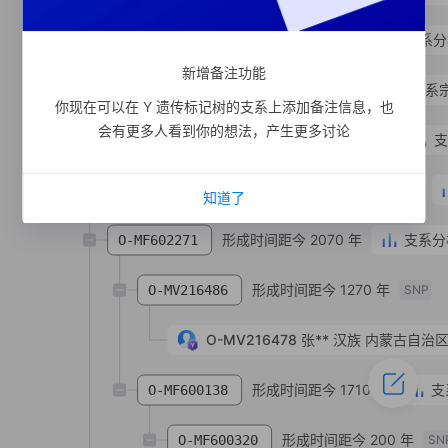
形成时间距今 2830 年
支系分
O-MF969374
新增备注功能
形成时间距今 1670 年
支系
O-MV187473
你现在可以在 Y 遗传标记树的支系上添加备注信息，也
会有更多人看到你的想法，产生更多讨论
形成时间距今 2520 年
支
O-MF969366
形成时间距今 1330 年
O-MV209283
知道了
形成时间距今 2070 年
支系分
O-MF602271
形成时间距今 1270 年
O-MV216486
SNP
O-MV216478
张**
汉族
内蒙古自治区
形成时间距今 1710 年
支
O-MF600138
形成时间距今 200 年
O-MF600320
SN