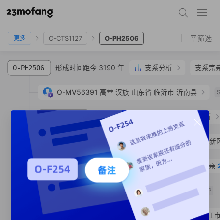
O-Z24380
O-F3323
O-CTS1127
O-PH2506
筛选
O-CTS1127
O-PH2506
更多
形成时间距今 3190 年
支系分析
支系宗
O-PH2506
O-MV56391
高**
汉族
山东省 临沂市 沂南县
形成时间距今 3180 年
支系分析
O-MF205463
O-MF362225
刘**
汉族
上海市 市辖区 浦东新
形成时间距今 2000 年
支系宗亲
O-MF317817
形成时间距今 1450 年
O-MF317471
SNP
O-MF317813
陈**
汉族
江苏省 镇江市