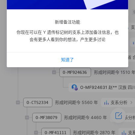
支系宗亲
1
人
O-MF312738
新增备注功能
形成时间距今 3510 年
支
O-MF467861
你现在可以在 Y 遗传标记树的支系上添加备注信息，也
会有更多人看到你的想法，产生更多讨论
形成时间距今 1750 年
O-MF467865
O-MF467867
郑**
汉族
安徽省 
知道了
形成时间距今 1510 
O-MF924636
O-MF924631
赵**
汉族
四川
形成时间距今 5560 年
支系分析
O-CTS2334
形成时间距今 4460 年
支系分
O-MF38079
形成时间距今 2870 年
支
O-MF41111