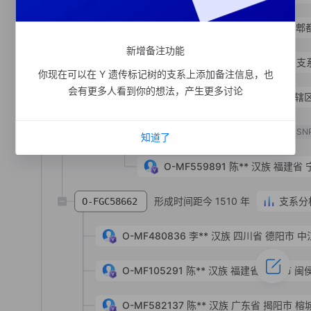
O-MF513364
杨**
汉族
四川省 成都市 郫
新增备注功能
形成时间距今 300 年
支
O-MF559887
你现在可以在 Y 遗传标记树的支系上添加备注信息，也
会有更多人看到你的想法，产生更多讨论
O-MF104459
林**
汉族
上海市 市辖
形成时间距今 270 年
O-MF559888
SN
知道了
O-MF559891
陈**
汉族
福建省 
形成时间距今 1510 年
支系分
O-FGC58662
O-MF480836
李**
汉族
四川省 德阳市 中
O-MF105291
陈**
汉族
福建省 福州市 闽
O-MF582137
陈**
汉族
广东省 揭阳市 榕