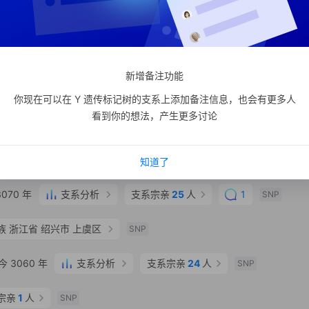
 市辖区 东城区
SNP
年
支系分析
支系宗亲
28
人
2
SNP
新增备注功能
00 年
SNP
你现在可以在 Y 遗传标记树的支系上添加备注信息，也会有更多人
看到你的想法，产生更多讨论
 720 年
SNP
宗亲
1
人
SNP
知道了
070 年
支系分析
支系宗亲
25
人
1
SNP
族
浙江省 绍兴市 上虞区
SNP
 3060 年
支系分析
支系宗亲
24
人
SNP
宗亲
1
人
SNP