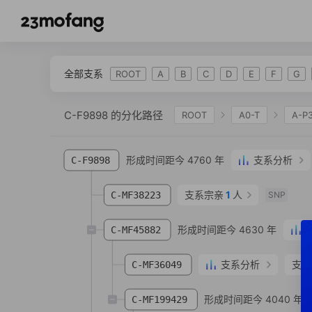
全部支系
ROOT
A
B
C
D
E
F
G
C-F9898 的分化路径
ROOT
A0-T
A-P
C-CTS2
C-F978
C-F3895
C-K700
形成时间距今 4760 年
支系分析
C-F9898
C-F10383
C-F3555
C-F12788
C-F
支系宗亲
1
人
C-MF38223
SNP
形成时间距今 4630 年
C-MF45882
支系分析
支系
C-MF36049
形成时间距今 4040 年
C-MF199429