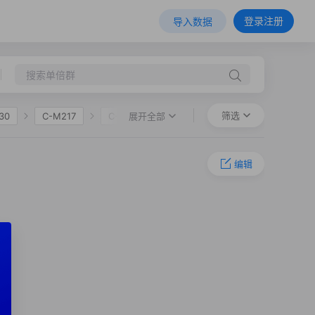
登录注册
导入数据
筛选
展开全部
30
C-M217
C-F1067
-Y35926
C-F3944
编辑