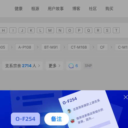
健康
祖源
用户故事
博客
社区
购买
H
I
J
K
L
M
N
O
P
Q
R
S
T
305
A-P108
BT-M91
CT-M168
CF
C-M1
C-F1319
C-F10056
C-F9765
C-F2883
C
支系宗亲
2714
人
更多
6
SNP
9898
支系分析
支系宗亲
32
人
SNP
宗亲
3
人
SNP
支系分析
支系宗亲
29
人
SNP