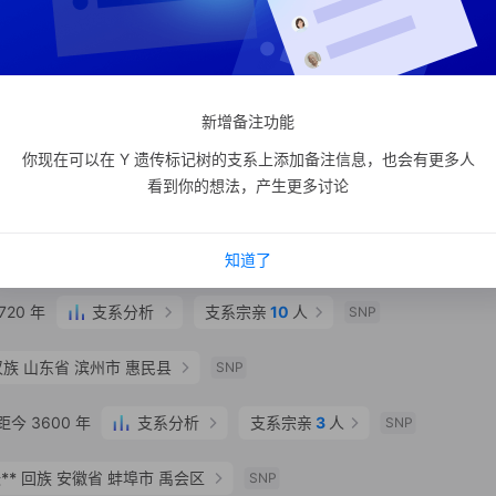
支系分析
支系宗亲
2
人
SNP
 榆林市 府谷县
SNP
新增备注功能
 潍坊市 临朐县
SNP
你现在可以在 Y 遗传标记树的支系上添加备注信息，也会有更多人
看到你的想法，产生更多讨论
支系分析
支系宗亲
513
人
更多
2
SNP
 年
支系分析
支系宗亲
180
人
SNP
知道了
20 年
支系分析
支系宗亲
10
人
SNP
汉族
山东省 滨州市 惠民县
SNP
今 3600 年
支系分析
支系宗亲
3
人
SNP
**
回族
安徽省 蚌埠市 禹会区
SNP