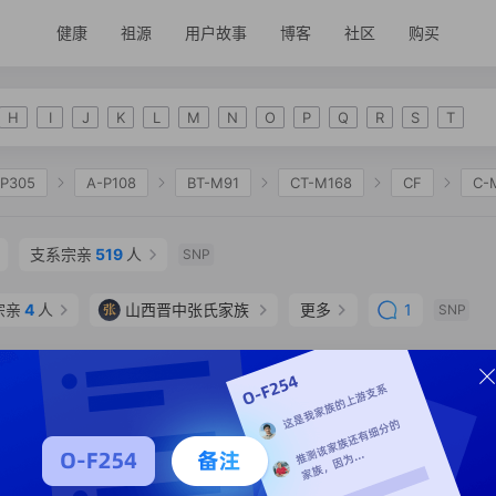
健康
祖源
用户故事
博客
社区
购买
H
I
J
K
L
M
N
O
P
Q
R
S
T
-P305
A-P108
BT-M91
CT-M168
CF
C-
C-CTS6259
C-CTS10923
C-Z45293
C-MF204
支系宗亲
519
人
SNP
宗亲
4
人
张
山西晋中张氏家族
更多
1
SNP
P
支系分析
支系宗亲
515
人
SNP