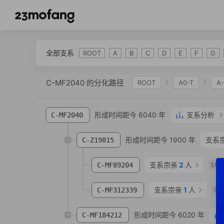
全部支系
ROOT
A
B
C
D
E
F
G
C-MF2040 的分化路径
ROOT
A0-T
A
C-CTS2
C-F978
C-F845
C-K548
形成时间距今 6040 年
支系分析
C-MF2040
形成时间距今 1900 年
支系
C-Z19815
支系宗亲
2
人
C-MF89204
SNP
支系宗亲
1
人
C-MF312339
SN
形成时间距今 6020 年
C-MF184212