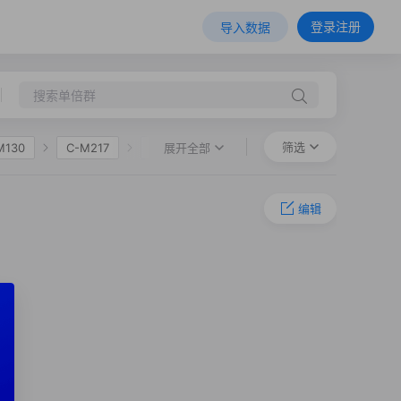
登录注册
导入数据
筛选
展开全部
M130
C-M217
C-F1067
0
编辑