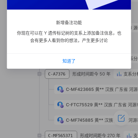
形成时间距今 140 年
C-MF496397
SNP
新增备注功能
C-MF525123
黄**
汉族
广东省 河源市 
你现在可以在 Y 遗传标记树的支系上添加备注信息，也
会有更多人看到你的想法，产生更多讨论
C-MF697632
SNP
形成时间距今 340 年
支系分
C-MF389544
知道了
形成时间距今 50 年
支系分
C-A7376
C-MF423665
黄**
汉族
广东省 河源
C-FTC75529
黄**
汉族
广东省 河源
C-MF745885
黄**
汉族
广东省 河源
形成时间距今 270 年
支
C-MF565371