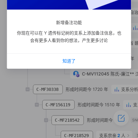
C-MF286288
黄**
汉族
广西壮族自治
新增备注功能
形成时间距今 1270 年
C-TY45962
你现在可以在 Y 遗传标记树的支系上添加备注信息，也
会有更多人看到你的想法，产生更多讨论
C-MV137416
李**
汉族
江西省 
形成时间距今 490 年
C-MV76205
知道了
C-MV112045
陈氏-廉江**
形成时间距今 1720 年
支系分
C-MF30338
形成时间距今 1510 年
支
C-MF156119
形成时间距今 930 年
C-MF218542
SN
支系宗亲
2
人
C-MF218529