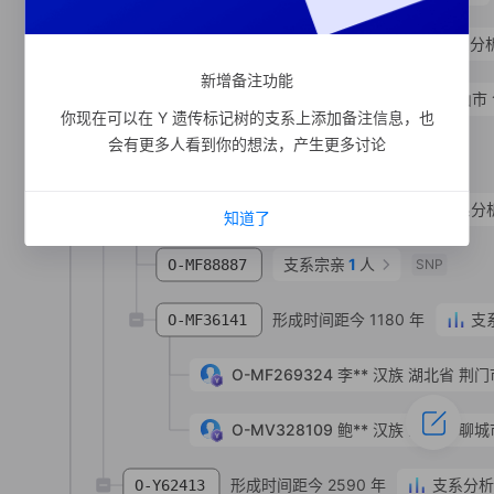
形成时间距今 1750 年
支系分
O-MF88879
新增备注功能
O-MF490639
刘**
汉族
安徽省 马鞍山市
你现在可以在 Y 遗传标记树的支系上添加备注信息，也
会有更多人看到你的想法，产生更多讨论
支系宗亲
2
人
O-MF88878
SNP
形成时间距今 1560 年
支系分
O-MF88889
知道了
支系宗亲
1
人
O-MF88887
SNP
形成时间距今 1180 年
支
O-MF36141
O-MF269324
李**
汉族
湖北省 荆门
O-MV328109
鲍**
汉族
山东省 聊城
形成时间距今 2590 年
支系分
O-Y62413