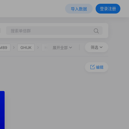
登录注册
导入数据
筛选
展开全部
M89
GHIJK
HIJK
F36
O-M324
O-L127.1
编辑
-F11
O-F325
O-F632
1
O-F18858
O-CTS1621