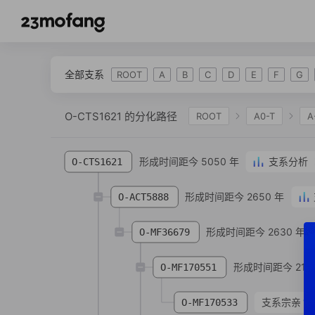
全部支系
ROOT
A
B
C
D
E
F
G
O-CTS1621 的分化路径
ROOT
A0-T
A
IJK
K-L469
K2
K-M2308
K-M
形成时间距今 5050 年
支系分析
O-CTS1621
O-IMS-JST002611
O-F18
O-FGC12511
O-Z25061
O-F110
形成时间距今 2650 年
O-CTS3663
O-C
O-ACT5888
形成时间距今 2630 年
O-MF36679
形成时间距今 218
O-MF170551
支系宗亲
1
O-MF170533