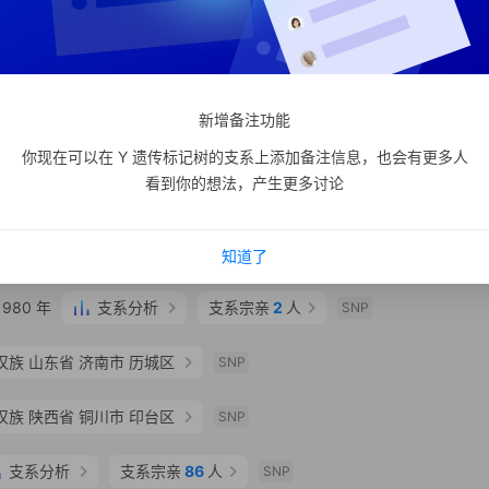
0 年
支系宗亲
1
人
1
SNP
90 年
SNP
新增备注功能
你现在可以在 Y 遗传标记树的支系上添加备注信息，也会有更多人
看到你的想法，产生更多讨论
 年
支系分析
支系宗亲
3
人
陈
山东陈氏家族
SNP
知道了
980 年
支系分析
支系宗亲
2
人
SNP
汉族
山东省 济南市 历城区
SNP
汉族
陕西省 铜川市 印台区
SNP
支系分析
支系宗亲
86
人
SNP