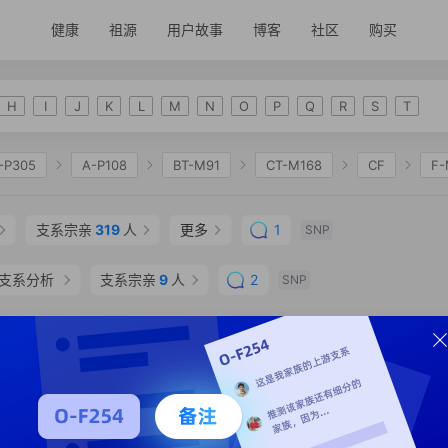
健康
祖源
用户故事
博客
社区
购买
H
I
J
K
L
M
N
O
P
Q
R
S
T
-P305
A-P108
BT-M91
CT-M168
CF
F-
2335
K-M2311
NO
O-F175
O-M122
O-
支系宗亲
319
人
更多
1
SNP
O-F117
O-MF749473
O-CTS4598
O-F13
O
TS2801
支系分析
O-CTS6777
支系宗亲
9
人
O-F17
2
O-F377
O-CTS750
SNP
支系分析
支系宗亲
7
人
SNP
0 年
支系宗亲
2
人
SNP
人
SNP