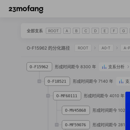
全部支系
ROOT
A
B
C
D
E
F
G
O-F15962 的分化路径
ROOT
A0-T
A-
IJK
K-L469
K2
K-M2308
K-M
形成时间距今 8300 年
支系分析
O-F15962
O-P164
O-N6
O-AM01856
O-N7
形成时间距今 7140 年
支
O-F18521
形成时间距今 4010 年
O-MF60111
形成时间距今 1020 
O-MV45868
形成时间距今 2810 
O-MF59076