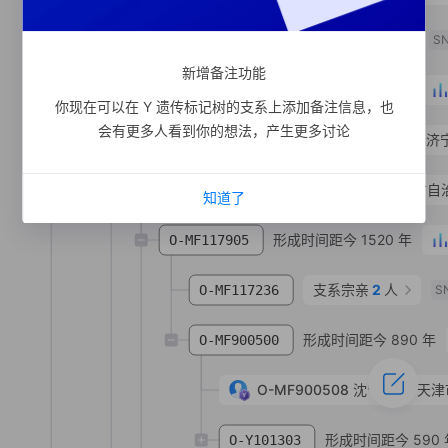
支系宗亲
1
人
O-MF139532
S
新增备注功能
形成时间距今 1790 年
O-FGC65669
你现在可以在 Y 遗传标记树的支系上添加备注信息，也
会有更多人看到你的想法，产生更多讨论
O-MV85522
刘**
汉族
山东省 济
O-MF168343
王**
汉族
内蒙古自
知道了
形成时间距今 1520 年
O-MF117905
支系宗亲
2
人
O-MF117236
S
形成时间距今 890 年
O-MF900500
O-MF900508
沈**
满族
天津
形成时间距今 590 
O-Y101303