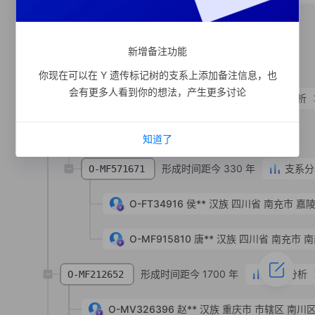
支系宗亲
1
人
O-MF212701
SNP
新增备注功能
支系宗亲
1
人
O-MF212712
SNP
你现在可以在 Y 遗传标记树的支系上添加备注信息，也
会有更多人看到你的想法，产生更多讨论
形成时间距今 1140 年
支系分析
O-MF212562
支系宗亲
1
人
O-MF212557
SNP
知道了
形成时间距今 330 年
支系分
O-MF571671
O-FT34916
侯**
汉族
四川省 南充市 嘉
O-MF915810
唐**
汉族
四川省 南充市 
形成时间距今 1700 年
支系分析
O-MF212652
O-MV326396
赵**
汉族
重庆市 市辖区 南川