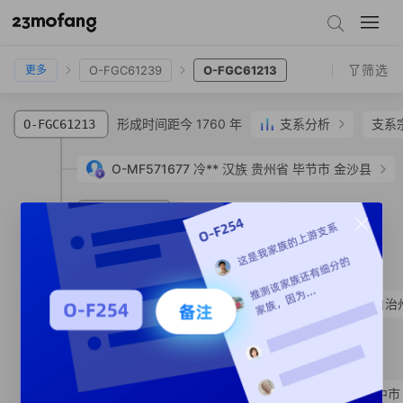
O-FGC61240
O-FGC61203
O-FGC61239
O-FGC61213
筛选
O-FGC61239
O-FGC61213
更多
形成时间距今 1760 年
支系分析
支系
O-FGC61213
O-MF571677
冷**
汉族
贵州省 毕节市 金沙县
支系宗亲
1
人
O-MF212639
SNP
形成时间距今 1740 年
O-MF219605
SNP
O-MF219603
普**
藏族
云南省 迪庆藏族自治
形成时间距今 1220 年
O-MF212695
SNP
O-MF570514
侯**
汉族
四川省 南充市 阆中市