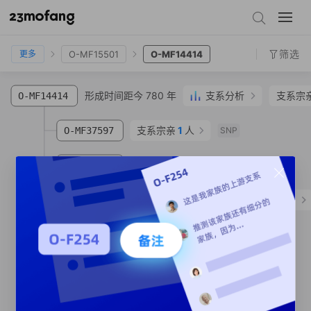
O-F402
O-MF14555
O-MF14929
O-MF15501
O-MF14414
筛选
O-MF15501
O-MF14414
更多
形成时间距今 780 年
支系分析
支系宗
O-MF14414
支系宗亲
1
人
O-MF37597
SNP
形成时间距今 610 年
O-MF40696
SNP
O-MF579113
姜**
汉族
辽宁省 丹东市 全部
支系宗亲
1
人
O-MF111034
SNP
支系宗亲
1
人
O-MF45387
SNP