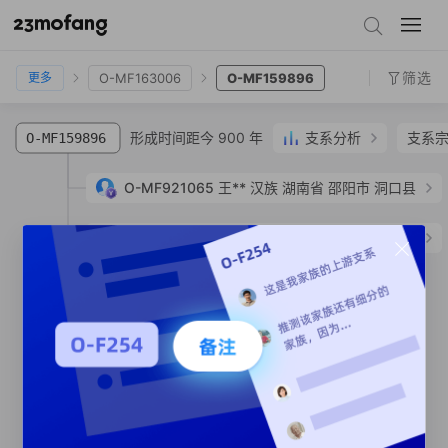
O-MF638148
O-MF123075
O-MF163006
O-MF159896
筛选
O-MF163006
O-MF159896
更多
形成时间距今 900 年
支系分析
支系
O-MF159896
O-MF921065
王**
汉族
湖南省 邵阳市 洞口县
O-MF160354
王**
汉族
四川省 成都市 青羊区