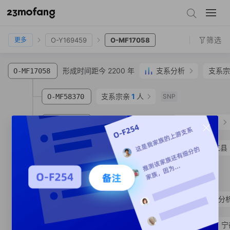
O-Z1911
O-MF17242
O-Y169459
O-MF17058
筛选
O-Y169459
O-MF17058
更多
形成时间距今 2200 年
支系分析
支系宗
O-MF17058
支系宗亲
1
人
O-MF58370
SNP
形成时间距今 1430 年
支系分析
O-MF19218
O-MV198720
胡**
汉族
湖南省 益阳市 桃江县
支系宗亲
1
人
O-MF17040
SNP
形成时间距今 1190 年
支系分
O-FT96110
O-MF567938
李**
汉族
江西省 赣州市 