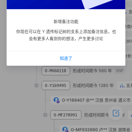
形成时间距今 1160 年
O-MF756212
新增备注功能
O-MF433902
朱**
汉族
贵州省 黔南
你现在可以在 Y 遗传标记树的支系上添加备注信息，也
会有更多人看到你的想法，产生更多讨论
O-MF954467
王**
汉族
江西省 抚州
形成时间距今 1300 年
支系分析
O-MF4956
知道了
形成时间距今 560 年
O-MV60118
SNP
形成时间距今 1280 年
支
O-Y169495
O-Y169407
余**
汉族
贵州省 遵义市
形成时间距今 1180 年
O-MF278991
O-MF932660
卢**
汉族
湖南省