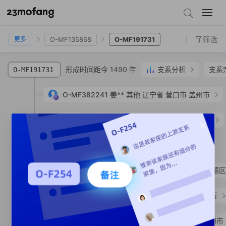
O-MF125978
O-MF191738
O-FT456508
O-MF135868
O-MF191731
筛选
O-MF135868
O-MF191731
更多
形成时间距今 1490 年
支系分析
支系
O-MF191731
O-MF382241
姜**
其他
辽宁省 营口市 盖州市
O-MF939098
梁**
汉族
广东省 江门市 台山市
形成时间距今 1300 年
O-MF939086
SNP
O-MF939083
梁**
汉族
广东省 佛山市 顺德区
形成时间距今 400 年
支系分析
O-MF191732
O-MF191733
陈**
汉族
广东省 茂名市 化州市