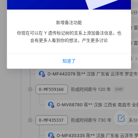
形成时间距今 280 年
支系分
O-MF913086
新增备注功能
O-MF996746
陈**
汉族
广东省 湛江市 
你现在可以在 Y 遗传标记树的支系上添加备注信息，也
会有更多人看到你的想法，产生更多讨论
O-MF913082
陈**
汉族
广东省 湛江市 
形成时间距今 780 年
支系分析
O-MF435334
知道了
O-MF442079
陈**
汉族
广东省 云浮市 罗定市
形成时间距今 120 年
O-MF559160
SNP
O-MV68780
蒋**
汉族
江西省 南昌市 全
形成时间距今 730 年
支系分
O-MF435337
O-MF435335
陈**
汉族
广东省 云浮市 