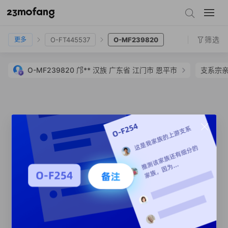
O-Y147549
O-Y148694
O-FT445537
O-MF239820
筛选
O-FT445537
O-MF239820
更多
O-MF239820
邝**
汉族
广东省 江门市 恩平市
支系宗