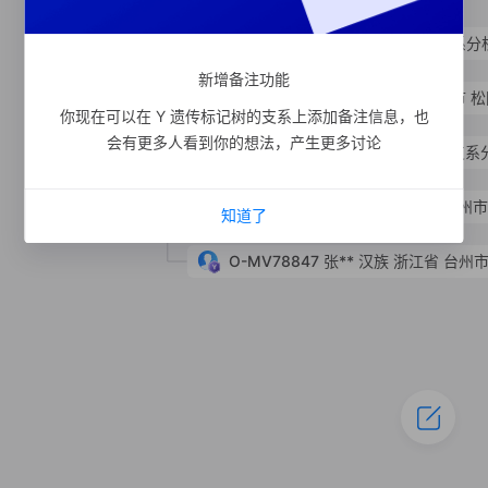
形成时间距今 820 年
支系分
O-MF903178
新增备注功能
O-MV133028
张**
汉族
浙江省 丽水市 
你现在可以在 Y 遗传标记树的支系上添加备注信息，也
会有更多人看到你的想法，产生更多讨论
形成时间距今 50 年
支系
O-MV78846
O-MFY1392
张**
汉族
浙江省 台州市
知道了
O-MV78847
张**
汉族
浙江省 台州市