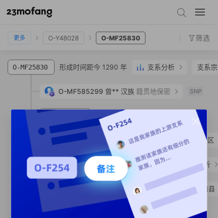
O-Y16478
O-F869
O-F1707
O-F317
O-F3039
O-Y48028
O-MF25830
筛选
O-Y48028
O-MF25830
更多
形成时间距今 1290 年
支系分析
支系宗
O-MF25830
O-MF585299
曾**
汉族
籍贯地保密
SNP
形成时间距今 1270 年
O-MF991276
SNP
O-MF991274
张**
汉族
福建省 龙岩市 永定区
形成时间距今 1270 年
支系分析
O-MF133916
O-MF991263
张**
汉族
浙江省 温州市 苍南县
支系宗亲
1
人
O-MF24082
SNP