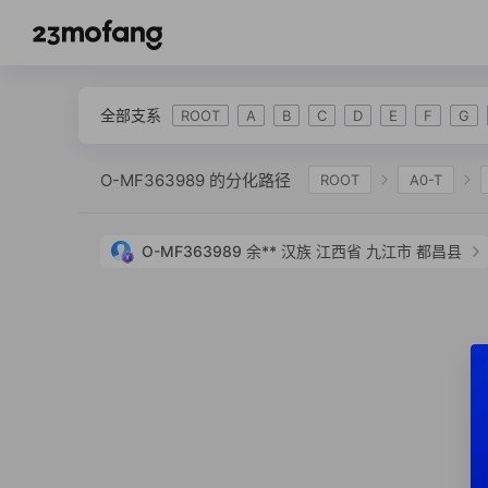
全部支系
ROOT
A
B
C
D
E
F
G
O-MF363989 的分化路径
ROOT
A0-T
IJK
K-L469
K2
K-M2308
K-M
O-MF363989
余**
汉族
江西省 九江市 都昌县
O-Z23193
O-M307
O-F560
O-F44
O-CTS2458
O-F533
O-Z23456
O-
O-F656
O-F65
O-Y137235
O-Y137