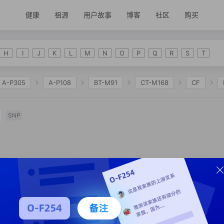
健康
祖源
用户故事
博客
社区
购买
H
I
J
K
L
M
N
O
P
Q
R
S
T
A-P305
A-P108
BT-M91
CT-M168
CF
2335
K-M2311
NO
O-F175
O-F265
O-
SNP
6
O-Z23448
O-F140
O-K611
O-F206
O
CTS8501
O-F492
O-CTS5075
O-Z23476
O-C
220
O-Y137209
O-MF65354
O-MF363989