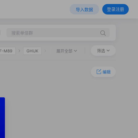
登录注册
导入数据
筛选
展开全部
F-M89
GHIJK
HIJK
F75
O-M119
O-F1
编辑
-F78
O-F81
TS2498
O-F619