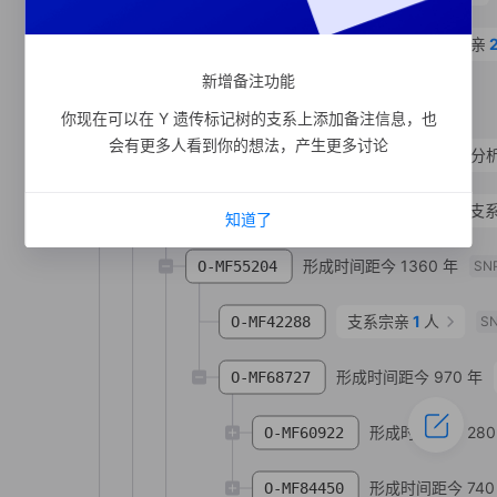
形成时间距今 1380 年
支系宗亲
O-MF504513
新增备注功能
O-MF504538
SNP
你现在可以在 Y 遗传标记树的支系上添加备注信息，也
会有更多人看到你的想法，产生更多讨论
形成时间距今 2990 年
支系分
O-BY46896
形成时间距今 1720 年
支
O-MF17548
知道了
形成时间距今 1360 年
O-MF55204
SN
支系宗亲
1
人
O-MF42288
S
形成时间距今 970 年
O-MF68727
形成时间距今 280
O-MF60922
形成时间距今 740
O-MF84450