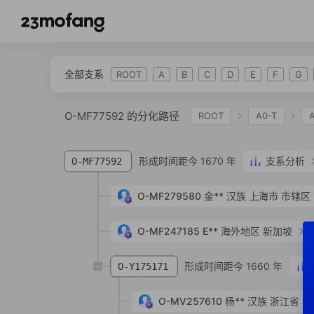
全部支系
ROOT
A
B
C
D
E
F
G
O-MF77592 的分化路径
ROOT
A0-T
IJK
K-L469
K2
K-M2308
K-M
形成时间距今 1670 年
支系分析
O-MF77592
O-P164
O-N6
O-A16433
O-A16438
O-MF279580
金**
汉族
上海市 市辖区
O-MF247185
E**
海外地区 新加坡
形成时间距今 1660 年
O-Y175171
O-MV257610
杨**
汉族
浙江省 湖