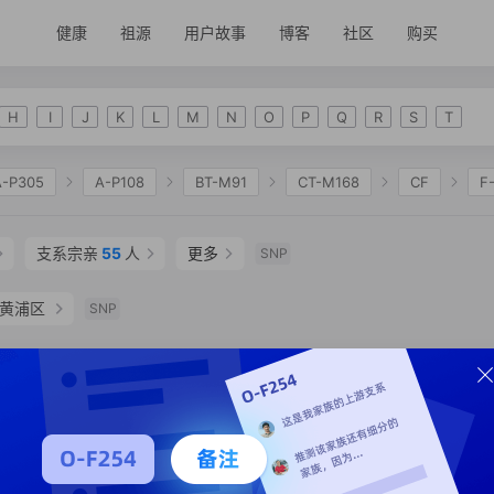
健康
祖源
用户故事
博客
社区
购买
H
I
J
K
L
M
N
O
P
Q
R
S
T
A-P305
A-P108
BT-M91
CT-M168
CF
F
2335
K-M2311
NO
O-F175
O-M122
O-
支系宗亲
55
人
更多
SNP
O-A16440
O-MF14922
O-MF77592
 黄浦区
SNP
SNP
支系分析
支系宗亲
25
人
SNP
州市 吴兴区
SNP