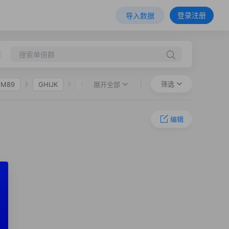
登录注册
导入数据
筛选
展开全部
-M89
GHIJK
HIJK
F36
O-M324
O-P201
编辑