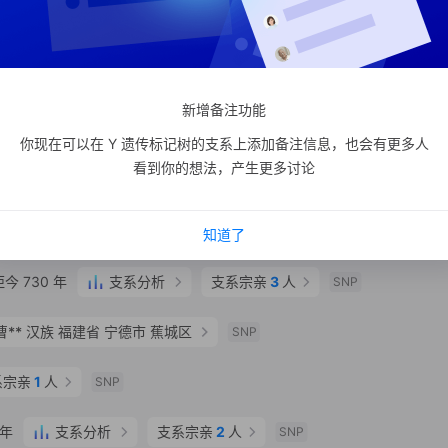
支系分析
支系宗亲
24
人
曹
东南曹氏家族
更多
省 三明市 三元区
SNP
新增备注功能
 省直辖县级行政区划 万宁市
SNP
你现在可以在 Y 遗传标记树的支系上添加备注信息，也会有更多人
看到你的想法，产生更多讨论
 年
支系分析
支系宗亲
7
人
SNP
040 年
支系分析
支系宗亲
7
人
SNP
知道了
今 730 年
支系分析
支系宗亲
3
人
SNP
曹**
汉族
福建省 宁德市 蕉城区
SNP
系宗亲
1
人
SNP
 年
支系分析
支系宗亲
2
人
SNP