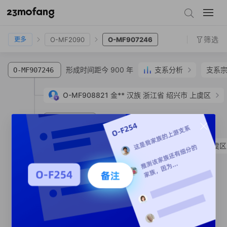
O-MF6096
O-Y101605
O-MF328115
O-MF2090
O-MF907246
筛选
O-MF2090
O-MF907246
更多
形成时间距今 900 年
支系分析
支系
O-MF907246
O-MF908821
金**
汉族
浙江省 绍兴市 上虞区
形成时间距今 810 年
O-MF120197
SNP
O-MF907248
金**
汉族
浙江省 绍兴市 上虞区
支系宗亲
2
人
O-MF117934
SNP