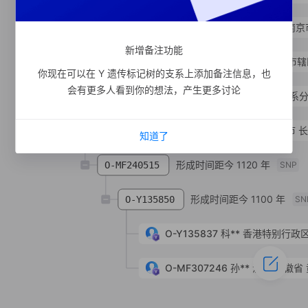
O-MF483685
陈**
汉族
江苏省 南京
新增备注功能
O-MV323509
张**
汉族
上海市 市辖
你现在可以在 Y 遗传标记树的支系上添加备注信息，也
会有更多人看到你的想法，产生更多讨论
形成时间距今 1240 年
支系
O-MF465331
O-MV220230
陈**
汉族
四川省 宜宾市 
知道了
形成时间距今 1120 年
O-MF240515
SNP
形成时间距今 1100 年
O-Y135850
SN
O-Y135837
科**
香港特别行政区
O-MF307246
孙**
汉族
安徽省 