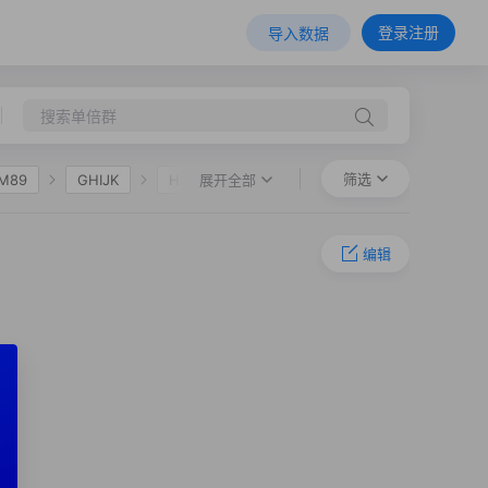
登录注册
导入数据
筛选
展开全部
M89
GHIJK
HIJK
F36
O-M324
O-P201
编辑
1740
O-MF10060
O-Y137584
O-Y137621