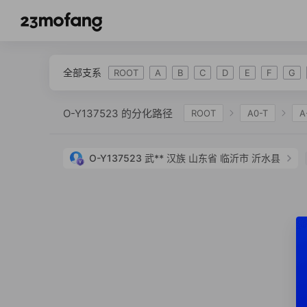
全部支系
ROOT
A
B
C
D
E
F
G
O-Y137523 的分化路径
ROOT
A0-T
A
IJK
K-L469
K2
K-M2308
K-M
O-Y137523
武**
汉族
山东省 临沂市 沂水县
O-P164
O-M134
O-F450
O-M117
O-MF197245
O-CTS466
O-Y137585
O-Y137553
O-Y137523