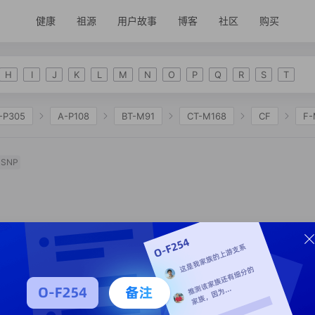
健康
祖源
用户故事
博客
社区
购买
H
I
J
K
L
M
N
O
P
Q
R
S
T
-P305
A-P108
BT-M91
CT-M168
CF
F-
2335
K-M2311
NO
O-F175
O-M122
O-
SNP
O-F5
O-F8
O-ACT2839
O-Z44091
O-SK
O-Y137529
O-Y137636
O-Y137578
O-MF207084